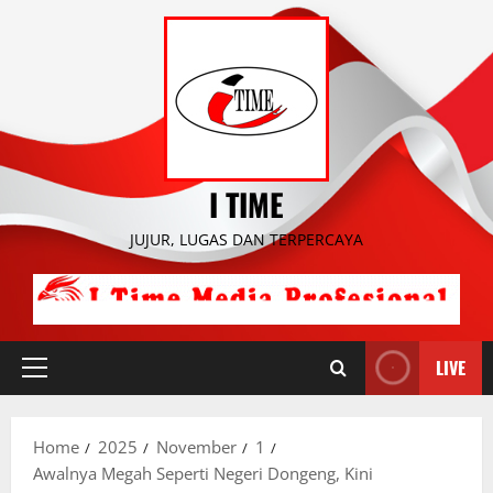
Skip
to
content
I TIME
JUJUR, LUGAS DAN TERPERCAYA
LIVE
Primary
Menu
Home
2025
November
1
Awalnya Megah Seperti Negeri Dongeng, Kini