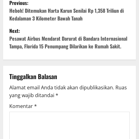
P
Previous:
o
Heboh! Ditemukan Harta Karun Senilai Rp 1,358 Triliun di
Kedalaman 3 Kilometer Bawah Tanah
s
Next:
t
Pesawat Airbus Mendarat Darurat di Bandara Internasional
Tampa, Florida 15 Penumpang Dilarikan ke Rumah Sakit.
n
a
v
Tinggalkan Balasan
Alamat email Anda tidak akan dipublikasikan.
Ruas
i
yang wajib ditandai
*
g
Komentar
*
a
t