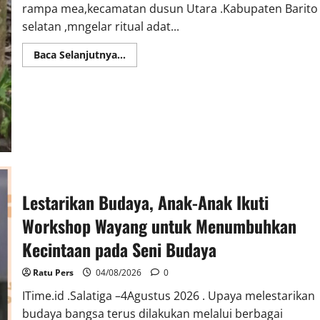
rampa mea,kecamatan dusun Utara .Kabupaten Barito
selatan ,mngelar ritual adat...
Read
Baca Selanjutnya...
more
about
Ritual
kaharingan
Dayak
ma’anyan
hubungan
antara
manusia
dengan
alam
pemalasan
kampung
bahasa
Lestarikan Budaya, Anak-Anak Ikuti
adat
nya
Workshop Wayang untuk Menumbuhkan
orang
suku
Kecintaan pada Seni Budaya
Dayak
maanyan.
<br>
Ratu Pers
04/08/2026
0
ITime.id .Salatiga –4Agustus 2026 . Upaya melestarikan
budaya bangsa terus dilakukan melalui berbagai