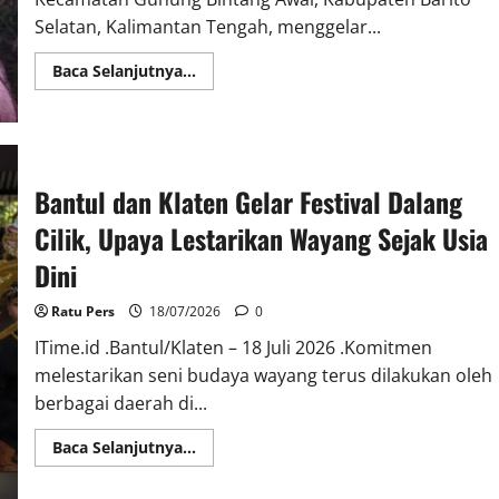
Selatan, Kalimantan Tengah, menggelar...
Read
Baca Selanjutnya...
more
about
Warga
Desa
Ngurit
Lestarikan
Ritual
Bantul dan Klaten Gelar Festival Dalang
Adat
Kaharingan
Dayak
Cilik, Upaya Lestarikan Wayang Sejak Usia
Ma’anyan,
Wujud
Dini
Syukur
dan
Harmoni
Ratu Pers
18/07/2026
0
dengan
Alam<br>
ITime.id .Bantul/Klaten – 18 Juli 2026 .Komitmen
melestarikan seni budaya wayang terus dilakukan oleh
berbagai daerah di...
Read
Baca Selanjutnya...
more
about
Bantul