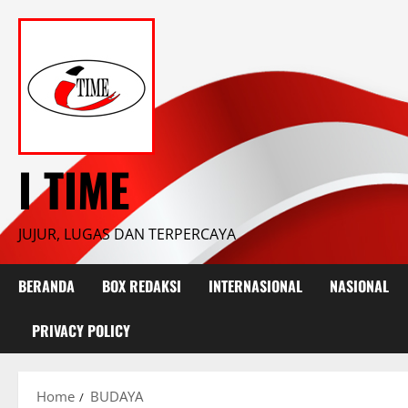
Skip
to
content
I TIME
JUJUR, LUGAS DAN TERPERCAYA
BERANDA
BOX REDAKSI
INTERNASIONAL
NASIONAL
PRIVACY POLICY
Home
BUDAYA