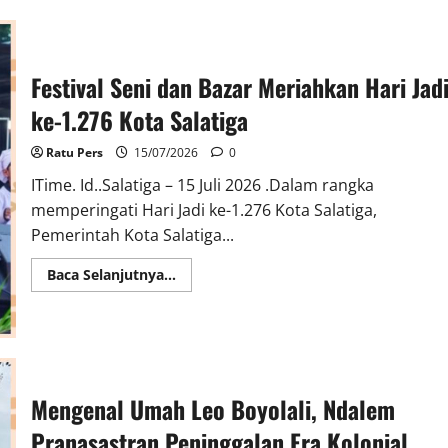
dan
Klaten
Gelar
Festival
Dalang
Cilik,
Festival Seni dan Bazar Meriahkan Hari Jad
Upaya
Lestarikan
ke-1.276 Kota Salatiga
Wayang
Sejak
Usia
Ratu Pers
15/07/2026
0
Dini
ITime. Id..Salatiga – 15 Juli 2026 .Dalam rangka
memperingati Hari Jadi ke-1.276 Kota Salatiga,
Pemerintah Kota Salatiga...
Read
Baca Selanjutnya...
more
about
Festival
Seni
dan
Bazar
Meriahkan
Hari
Jadi
Mengenal Umah Leo Boyolali, Ndalem
ke-
1.276
Pranasastran Peninggalan Era Kolonial
Kota