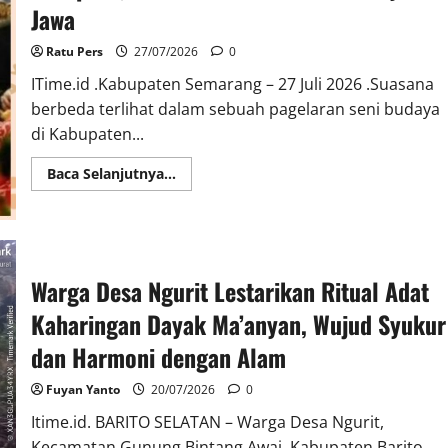
Masa
Jawa
Depan
Ratu Pers
27/07/2026
0
ITime.id .Kabupaten Semarang – 27 Juli 2026 .Suasana
berbeda terlihat dalam sebuah pagelaran seni budaya
di Kabupaten...
Read
Baca Selanjutnya...
more
about
Prokopimda
Kabupaten
Semarang
Main
Ketoprak,
Warga Desa Ngurit Lestarikan Ritual Adat
Cara
Unik
Lestarikan
Kaharingan Dayak Ma’anyan, Wujud Syukur
Budaya
Jawa
dan Harmoni dengan Alam
Fuyan Yanto
20/07/2026
0
Itime.id. BARITO SELATAN – Warga Desa Ngurit,
Kecamatan Gunung Bintang Awai, Kabupaten Barito