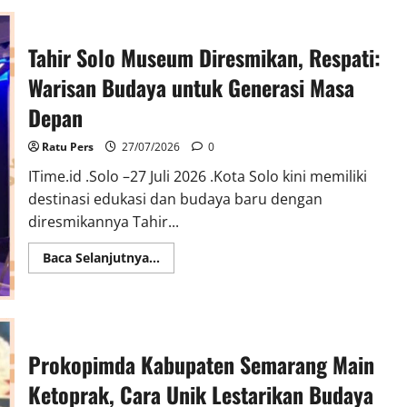
Budaya,
Anak-
Anak
Ikuti
Tahir Solo Museum Diresmikan, Respati:
Workshop
Wayang
untuk
Warisan Budaya untuk Generasi Masa
Menumbuhkan
Kecintaan
Depan
pada
Seni
Budaya
Ratu Pers
27/07/2026
0
ITime.id .Solo –27 Juli 2026 .Kota Solo kini memiliki
destinasi edukasi dan budaya baru dengan
diresmikannya Tahir...
Read
Baca Selanjutnya...
more
about
Tahir
Solo
Museum
Diresmikan,
Respati:
Prokopimda Kabupaten Semarang Main
Warisan
Budaya
untuk
Ketoprak, Cara Unik Lestarikan Budaya
Generasi