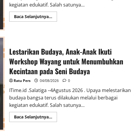
kegiatan edukatif. Salah satunya...
Read
Baca Selanjutnya...
more
about
Lestarikan
Budaya,
Anak-
Anak
Ikuti
Lestarikan Budaya, Anak-Anak Ikuti
Workshop
Wayang
untuk
Workshop Wayang untuk Menumbuhkan
Menumbuhkan
Kecintaan
Kecintaan pada Seni Budaya
pada
Seni
Budaya
Ratu Pers
04/08/2026
0
ITime.id .Salatiga –4Agustus 2026 . Upaya melestarikan
budaya bangsa terus dilakukan melalui berbagai
kegiatan edukatif. Salah satunya...
Read
Baca Selanjutnya...
more
about
Lestarikan