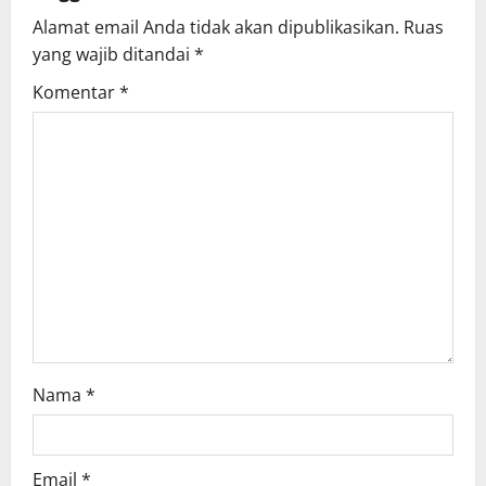
i
Alamat email Anda tidak akan dipublikasikan.
Ruas
g
yang wajib ditandai
*
Komentar
*
a
t
i
o
n
Nama
*
Email
*