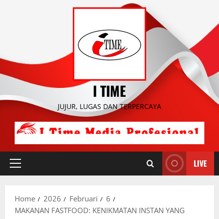
Skip
to
content
I TIME
JUJUR, LUGAS DAN TERPERCAYA
LIVE
Primary
Menu
Home
2026
Februari
6
MAKANAN FASTFOOD: KENIKMATAN INSTAN YANG