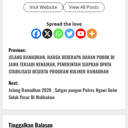
Visit Website
View All Posts
Spread the love
P
Previous:
o
JELANG RAMADHAN, HARGA BEBERAPA BAHAN POKOK DI
JAWA TERJADI KENAIKAN, PEMERINTAH SIAPKAN UPAYA
s
STABILISASI BESERTA PROGRAM KULINER RAMADHAN
t
Next:
Jelang Ramadhan 2026 , Satgas pangan Polres Ngawi Gelar
n
Sidak Pasar Di Walikukun
a
v
Tinggalkan Balasan