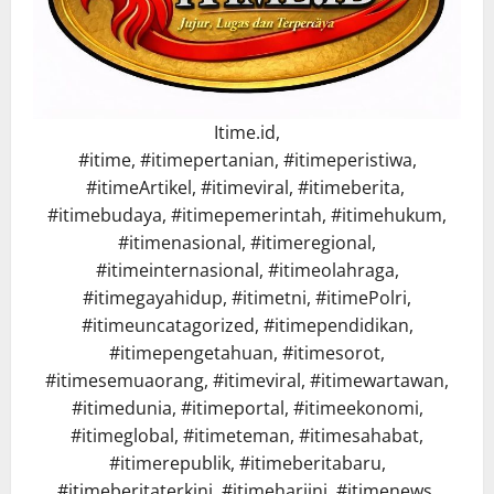
Itime.id,
#itime, #itimepertanian, #itimeperistiwa,
#itimeArtikel, #itimeviral, #itimeberita,
#itimebudaya, #itimepemerintah, #itimehukum,
#itimenasional, #itimeregional,
#itimeinternasional, #itimeolahraga,
#itimegayahidup, #itimetni, #itimePolri,
#itimeuncatagorized, #itimependidikan,
#itimepengetahuan, #itimesorot,
#itimesemuaorang, #itimeviral, #itimewartawan,
#itimedunia, #itimeportal, #itimeekonomi,
#itimeglobal, #itimeteman, #itimesahabat,
#itimerepublik, #itimeberitabaru,
#itimeberitaterkini, #itimehariini, #itimenews,