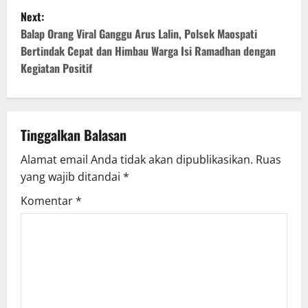
s
Next:
t
Balap Orang Viral Ganggu Arus Lalin, Polsek Maospati
Bertindak Cepat dan Himbau Warga Isi Ramadhan dengan
n
Kegiatan Positif
a
v
Tinggalkan Balasan
i
Alamat email Anda tidak akan dipublikasikan.
Ruas
g
yang wajib ditandai
*
Komentar
*
a
t
i
o