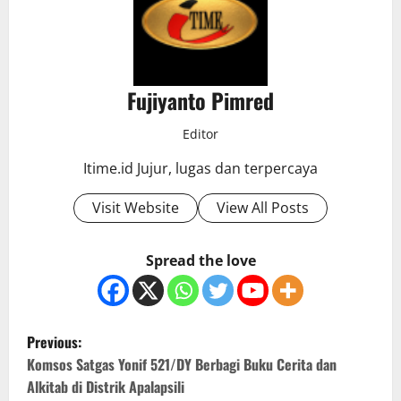
Fujiyanto Pimred
Editor
Itime.id Jujur, lugas dan terpercaya
Visit Website
View All Posts
Spread the love
P
Previous:
o
Komsos Satgas Yonif 521/DY Berbagi Buku Cerita dan
Alkitab di Distrik Apalapsili