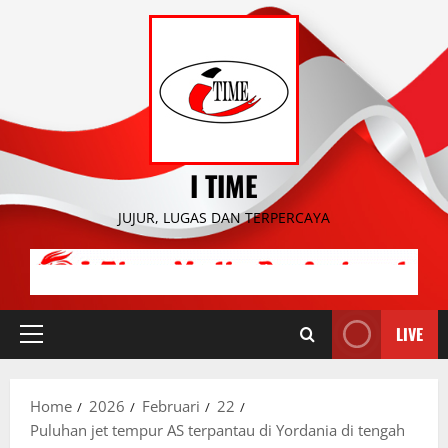
Skip
to
content
I TIME
JUJUR, LUGAS DAN TERPERCAYA
LIVE
Primary
Menu
Home
2026
Februari
22
Puluhan jet tempur AS terpantau di Yordania di tengah