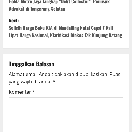
o
Polda Metro Jaya Tangkap “Debt Collector” Penusuk
Advokát di Tangerang Selatan
s
Next:
t
Selisih Harga Buku KIA di Mandailing Natal Capai 7 Kali
Lipat Harga Nasional, Klarifikasi Dinkes Tak Kunjung Datang
n
a
v
Tinggalkan Balasan
Alamat email Anda tidak akan dipublikasikan.
Ruas
i
yang wajib ditandai
*
g
Komentar
*
a
t
i