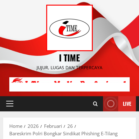
Skip
to
content
I TIME
JUJUR, LUGAS DAN TERPERCAYA
LIVE
Primary
Menu
Home
2026
Februari
26
Bareskrim Polri Bongkar Sindikat Phishing E-Tilang