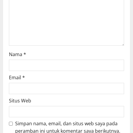
i
o
n
Nama
*
Email
*
Situs Web
Simpan nama, email, dan situs web saya pada
peramban ini untuk komentar saya berikutnya.