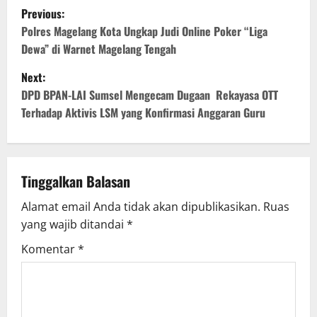
P
Previous:
o
Polres Magelang Kota Ungkap Judi Online Poker “Liga
Dewa” di Warnet Magelang Tengah
s
Next:
t
DPD BPAN-LAI Sumsel Mengecam Dugaan Rekayasa OTT
Terhadap Aktivis LSM yang Konfirmasi Anggaran Guru
n
a
v
Tinggalkan Balasan
Alamat email Anda tidak akan dipublikasikan.
Ruas
i
yang wajib ditandai
*
g
Komentar
*
a
t