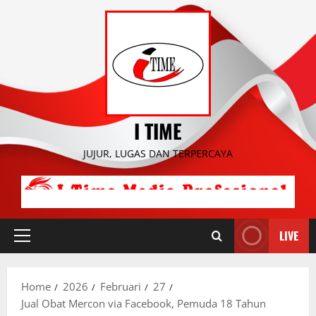
Skip
to
content
I TIME
JUJUR, LUGAS DAN TERPERCAYA
LIVE
Primary
Menu
Home
2026
Februari
27
Jual Obat Mercon via Facebook, Pemuda 18 Tahun