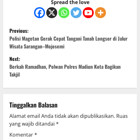
Spread the love
P
Previous:
o
Polisi Magetan Gerak Cepat Tangani Tanah Longsor di Jalur
Wisata Sarangan–Mojosemi
s
Next:
t
Berkah Ramadhan, Polwan Polres Madiun Kota Bagikan
Takjil
n
a
v
Tinggalkan Balasan
Alamat email Anda tidak akan dipublikasikan.
Ruas
i
yang wajib ditandai
*
g
Komentar
*