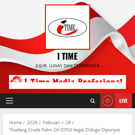
Skip
to
content
I TIME
JUJUR, LUGAS DAN TERPERCAYA
LIVE
Primary
Menu
Home
2026
Februari
28
“Gudang Crude Palm Oil (CPO) Ilegal Diduga Dipunyai