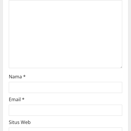
a
t
i
o
n
Nama
*
Email
*
Situs Web