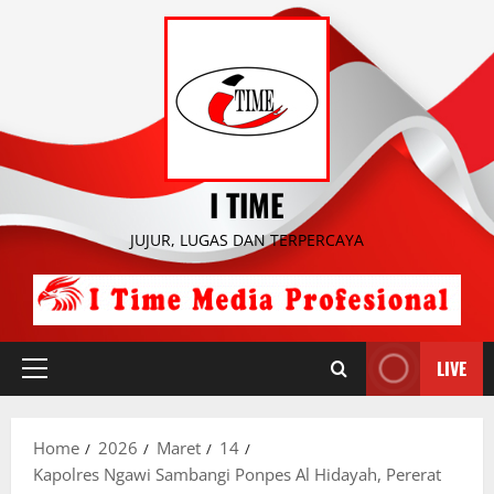
Skip
to
content
I TIME
JUJUR, LUGAS DAN TERPERCAYA
LIVE
Primary
Menu
Home
2026
Maret
14
Kapolres Ngawi Sambangi Ponpes Al Hidayah, Pererat