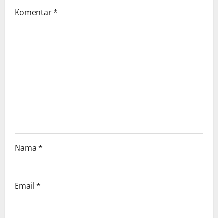
g
Komentar
*
a
t
i
o
n
Nama
*
Email
*