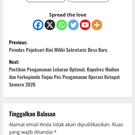
Spread the love
P
Previous:
o
Pemdes Pojoksari Kini Miliki Sekretaris Desa Baru
Next:
s
Pastikan Pengamanan Lebaran Optimal, Kapolres Madiun
t
dan Forkopimda Tinjau Pos Pengamanan Operasi Ketupat
Semeru 2026
n
a
v
Tinggalkan Balasan
Alamat email Anda tidak akan dipublikasikan.
Ruas
i
yang wajib ditandai
*