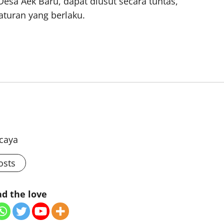
esa Aek Baru, dapat diusut secara tuntas,
aturan yang berlaku.
rcaya
osts
d the love