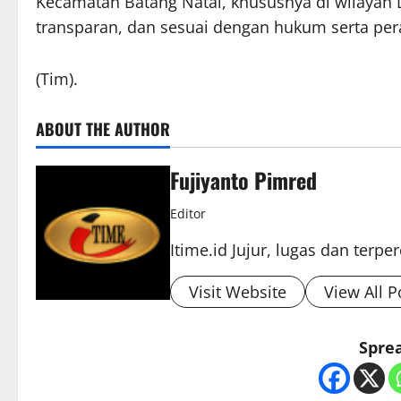
Kecamatan Batang Natal, khususnya di wilayah D
transparan, dan sesuai dengan hukum serta per
(Tim).
ABOUT THE AUTHOR
Fujiyanto Pimred
Editor
Itime.id Jujur, lugas dan terpe
Visit Website
View All P
Sprea