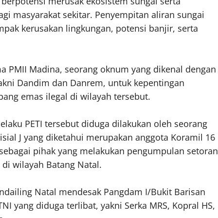
a berpotensi merusak ekosistem sungai serta
i masyarakat sekitar. Penyempitan aliran sungai
k kerusakan lingkungan, potensi banjir, serta
rima PMII Madina, seorang oknum yang dikenal dengan
yakni Dandim dan Danrem, untuk kepentingan
ng emas ilegal di wilayah tersebut.
pelaku PETI tersebut diduga dilakukan oleh seorang
sial J yang diketahui merupakan anggota Koramil 16
 sebagai pihak yang melakukan pengumpulan setoran
 di wilayah Batang Natal.
andailing Natal mendesak Pangdam I/Bukit Barisan
 yang diduga terlibat, yakni Serka MRS, Kopral HS,