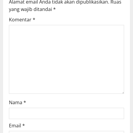
Alamat email Anda tidak akan dipublikasikan.
Ruas
g
yang wajib ditandai
*
Komentar
*
a
t
i
o
n
Nama
*
Email
*