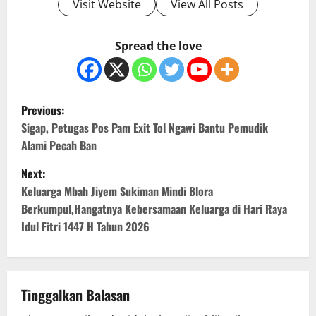
Visit Website
View All Posts
Spread the love
P
Previous:
o
Sigap, Petugas Pos Pam Exit Tol Ngawi Bantu Pemudik
Alami Pecah Ban
s
Next:
t
Keluarga Mbah Jiyem Sukiman Mindi Blora
Berkumpul,Hangatnya Kebersamaan Keluarga di Hari Raya
n
Idul Fitri 1447 H Tahun 2026
a
v
Tinggalkan Balasan
i