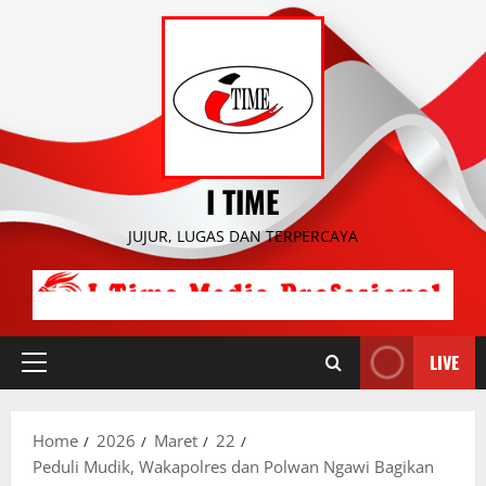
Skip
to
content
I TIME
JUJUR, LUGAS DAN TERPERCAYA
LIVE
Primary
Menu
Home
2026
Maret
22
Peduli Mudik, Wakapolres dan Polwan Ngawi Bagikan