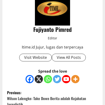
Fujiyanto Pimred
Editor
Itime.id Jujur, lugas dan terpercaya
Visit Website
View All Posts
Spread the love
P
Previous:
o
Wilson Lalengke: Take Down Berita adalah Kejahatan
Jurnalistik