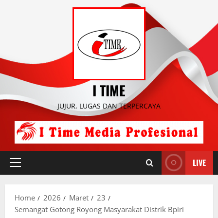
Skip
to
content
I TIME
JUJUR, LUGAS DAN TERPERCAYA
LIVE
Primary
Menu
Home
2026
Maret
23
Semangat Gotong Royong Masyarakat Distrik Bpiri