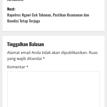
s
Next:
t
Kapolres Ngawi Cek Tahanan, Pastikan Keamanan dan
Kondisi Tetap Terjaga
n
a
v
Tinggalkan Balasan
Alamat email Anda tidak akan dipublikasikan.
Ruas
i
yang wajib ditandai
*
g
Komentar
*
a
t
i
o