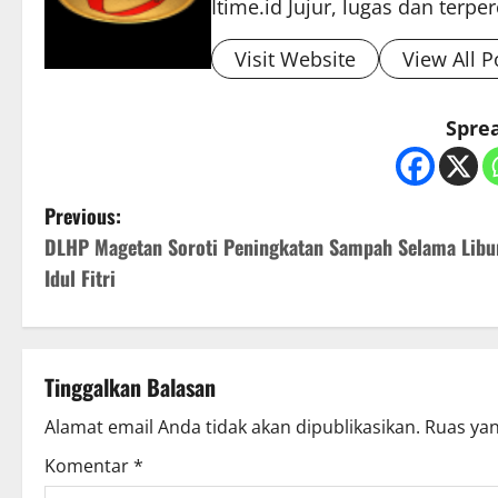
Itime.id Jujur, lugas dan terpe
Visit Website
View All P
Sprea
P
Previous:
DLHP Magetan Soroti Peningkatan Sampah Selama Libu
o
Idul Fitri
s
t
Tinggalkan Balasan
n
Alamat email Anda tidak akan dipublikasikan.
Ruas yan
a
Komentar
*