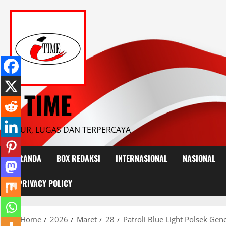
Skip
to
content
I TIME
JUJUR, LUGAS DAN TERPERCAYA
BERANDA
BOX REDAKSI
INTERNASIONAL
NASIONAL
PRIVACY POLICY
Home
2026
Maret
28
Patroli Blue Light Polsek Ge