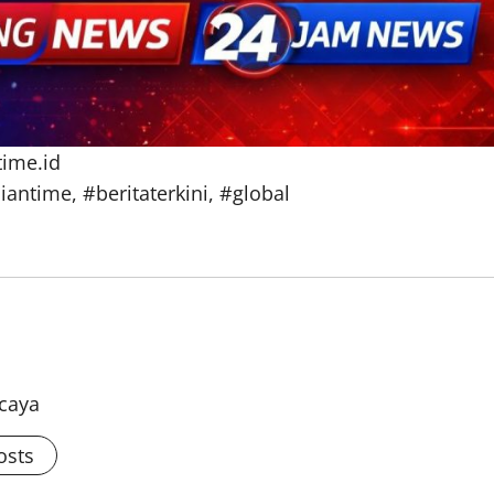
time.id
iantime, #beritaterkini, #global
rcaya
osts