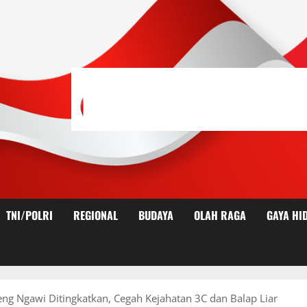
TNI/POLRI
REGIONAL
BUDAYA
OLAH RAGA
GAYA HI
neng Ngawi Ditingkatkan, Cegah Kejahatan 3C dan Balap Liar