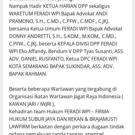
Nampak Hadir KETUA HARIAN DPP sekaligus
WAKETUM FERADI WPI Bapak Advokat ANDI
PRAMONO, S.H., C.MD., C.PFW., C.MDF., C.JKJ.
bersama Ketua Umum FERADI WPI Bapak Advokat
DONNY ANDRETTI, S.H., S.KOM., M.KOM., C.MD.,
C.PFW., C.JKJ. beserta KEPALA DIVISI DPP FERADI
WPI Eko Affandy, Bendum V DPP Tyas Susanti, ASS.
ADV. DANIEL RUSFANTO, Ketua DPC FERADI WPI
KOTA SEMARANG BAPAK SUKINDAR, ASS. ADV.
BAPAK RAHMAN.
Beserta beberapa Wartawan yang tergabung di
Organisasi Ikatan Wartawan Jagat Raya Indonesia (
KAWAN JARI / IWJRI ).
Kehadiran team Hukum FERADI WPI – FIRMA
HUKUM SUBUR JAYA DAN REKAN & BRAJAMUSTI
LAWFIRM berkaitan dengan perkara dugaan tindak
pidana pemalsuan tanda tangan, stempel,