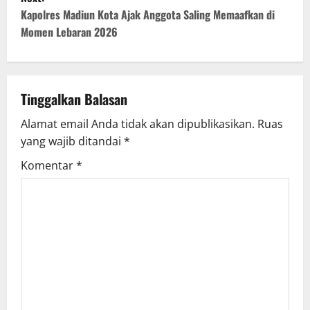
s
Kapolres Madiun Kota Ajak Anggota Saling Memaafkan di
t
Momen Lebaran 2026
n
a
Tinggalkan Balasan
v
Alamat email Anda tidak akan dipublikasikan.
Ruas
yang wajib ditandai
*
i
Komentar
*
g
a
t
i
o