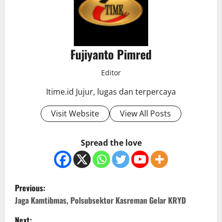
Fujiyanto Pimred
Editor
Itime.id Jujur, lugas dan terpercaya
Visit Website
View All Posts
Spread the love
P
Previous:
o
Jaga Kamtibmas, Polsubsektor Kasreman Gelar KRYD
Next: