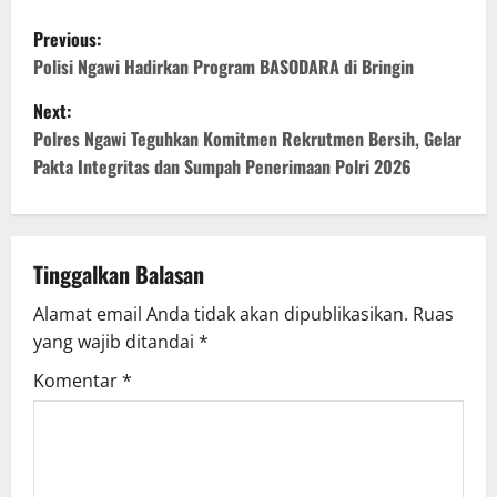
P
Previous:
o
Polisi Ngawi Hadirkan Program BASODARA di Bringin
Next:
s
Polres Ngawi Teguhkan Komitmen Rekrutmen Bersih, Gelar
t
Pakta Integritas dan Sumpah Penerimaan Polri 2026
n
a
Tinggalkan Balasan
v
Alamat email Anda tidak akan dipublikasikan.
Ruas
yang wajib ditandai
*
i
Komentar
*
g
a
t