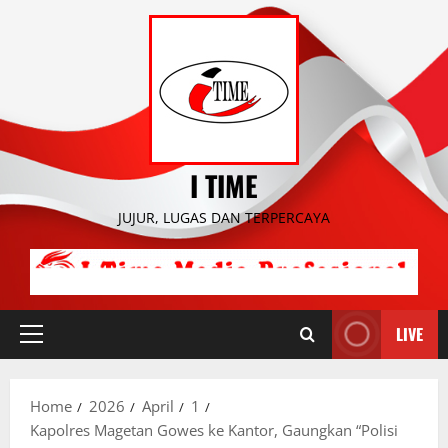
Skip
to
content
I TIME
JUJUR, LUGAS DAN TERPERCAYA
LIVE
Primary
Menu
Home
2026
April
1
Kapolres Magetan Gowes ke Kantor, Gaungkan “Polisi