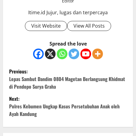
Editor
Itime.id Jujur, lugas dan terpercaya
Visit Website
View All Posts
Spread the love
P
Previous:
o
Lepas Sambut Dandim 0804 Magetan Berlangsung Khidmat
di Pendopo Surya Graha
s
Next:
t
Polres Kebumen Ungkap Kasus Persetubuhan Anak oleh
Ayah Kandung
n
a