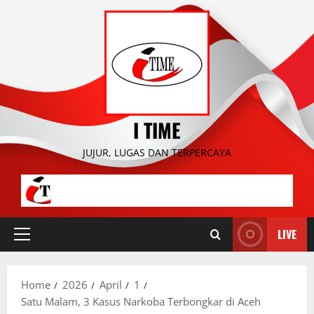
Skip
to
content
I TIME
JUJUR, LUGAS DAN TERPERCAYA
LIVE
Primary
Menu
Home
2026
April
1
Satu Malam, 3 Kasus Narkoba Terbongkar di Aceh