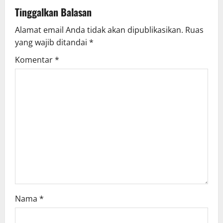
v
Tinggalkan Balasan
Alamat email Anda tidak akan dipublikasikan.
Ruas
i
yang wajib ditandai
*
g
Komentar
*
a
t
i
o
n
Nama
*