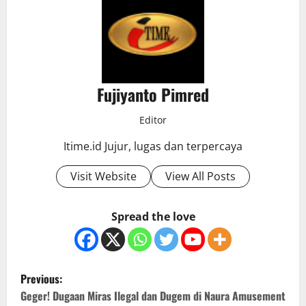
Fujiyanto Pimred
Editor
Itime.id Jujur, lugas dan terpercaya
Visit Website
View All Posts
Spread the love
P
Previous:
o
Geger! Dugaan Miras Ilegal dan Dugem di Naura Amusement