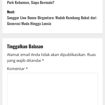
Park Kebumen, Siapa Bermain?
s
Next:
t
Sanggar Line Dance Dirgantara: Wadah Kembang Bakat dari
Generasi Muda Hingga Lansia
n
a
v
Tinggalkan Balasan
Alamat email Anda tidak akan dipublikasikan.
Ruas
i
yang wajib ditandai
*
g
Komentar
*
a
t
i