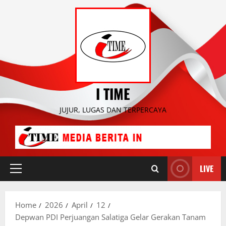
Skip
to
content
I TIME
JUJUR, LUGAS DAN TERPERCAYA
LIVE
Primary
Menu
Home
2026
April
12
Depwan PDI Perjuangan Salatiga Gelar Gerakan Tanam