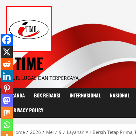
Skip
to
content
I TIME
JUJUR, LUGAS DAN TERPERCAYA
BERANDA
BOX REDAKSI
INTERNASIONAL
NASIONAL
PRIVACY POLICY
Home
2026
Mei
9
Layanan Air Bersih Tetap Prim