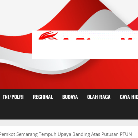
TNI/POLRI
REGIONAL
BUDAYA
OLAH RAGA
GAYA HI
a, Pemkot Semarang Tempuh Upaya Banding Atas Putusan PTUN