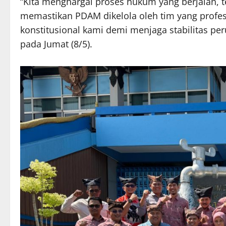
“Kita menghargai proses hukum yang berjalan, t
memastikan PDAM dikelola oleh tim yang profes
konstitusional kami demi menjaga stabilitas p
pada Jumat (8/5).