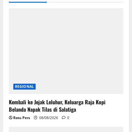
i
g
a
t
i
o
n
REGIONAL
Kembali ke Jejak Leluhur, Keluarga Raja Kopi
Belanda Napak Tilas di Salatiga
Ratu Pers
08/08/2026
0