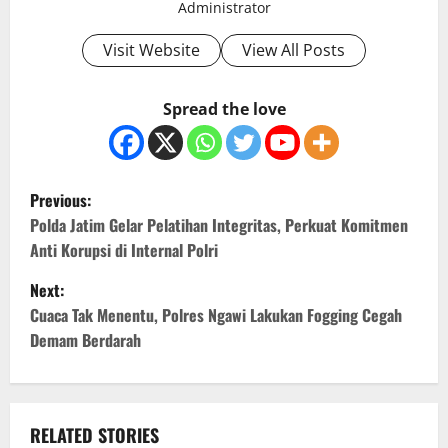
Administrator
Visit Website
View All Posts
Spread the love
P
Previous:
o
Polda Jatim Gelar Pelatihan Integritas, Perkuat Komitmen
Anti Korupsi di Internal Polri
s
Next:
t
Cuaca Tak Menentu, Polres Ngawi Lakukan Fogging Cegah
Demam Berdarah
n
a
v
RELATED STORIES