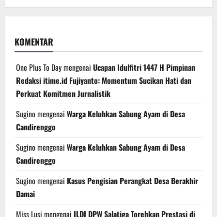
KOMENTAR
One Plus To Day
mengenai
Ucapan Idulfitri 1447 H Pimpinan
Redaksi itime.id Fujiyanto: Momentum Sucikan Hati dan
Perkuat Komitmen Jurnalistik
Sugino
mengenai
Warga Keluhkan Sabung Ayam di Desa
Candirenggo
Sugino
mengenai
Warga Keluhkan Sabung Ayam di Desa
Candirenggo
Sugino
mengenai
Kasus Pengisian Perangkat Desa Berakhir
Damai
Miss Lusi
mengenai
ILDI DPW Salatiga Torehkan Prestasi di