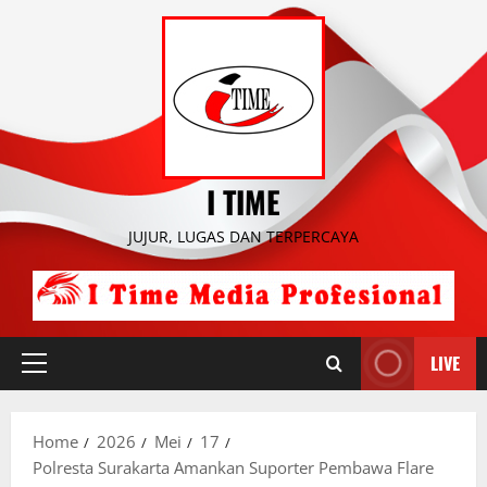
Skip
to
content
I TIME
JUJUR, LUGAS DAN TERPERCAYA
LIVE
Primary
Menu
Home
2026
Mei
17
Polresta Surakarta Amankan Suporter Pembawa Flare