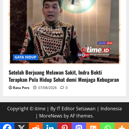
GAYA HIDUP
Setelah Berjuang Melawan Sakit, Indra Bekti
Terapkan Pola Hidup Sehat demi Menjaga Kebugaran
Ratu Pers
07/08/2026
0
Copyright © itime | By IT Editor Setiawan | Indonesia
|
MoreNews
by AF themes.