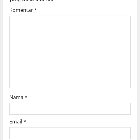
a
Komentar
*
t
i
o
n
Nama
*
Email
*