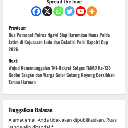
Spread the love
P
Previous:
o
Dua Personel Polres Ngawi Siap Harumkan Nama Polda
Jatim di Kejuaraan Judo dan Beladiri Polri Kapolri Cup
s
2026.
t
Next:
Wujud Kemanunggalan TNI-Rakyat Satgas TMMD Ke-128
n
Kodim Sragen dan Warga Gelar Gotong Royong Bersihkan
Taman Harmon
a
v
i
Tinggalkan Balasan
g
Alamat email Anda tidak akan dipublikasikan.
Ruas
yang wajib ditandai
*