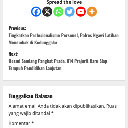
Spread the love
P
Previous:
o
Tingkatkan Profesionalisme Personel, Polres Ngawi Latihan
Menembak di Kedunggalar
s
Next:
t
Resmi Sandang Pangkat Prada, 814 Prajurit Baru Siap
Tempuh Pendidikan Lanjutan
n
a
v
Tinggalkan Balasan
Alamat email Anda tidak akan dipublikasikan.
Ruas
i
yang wajib ditandai
*
g
Komentar
*