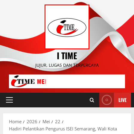
Skip
to
content
I TIME
JUJUR, LUGAS DAN TERPERCAYA
LIVE
Primary
Menu
Home
2026
Mei
22
Hadiri Pelantikan Pengurus ISEI Semarang, Wali Kota