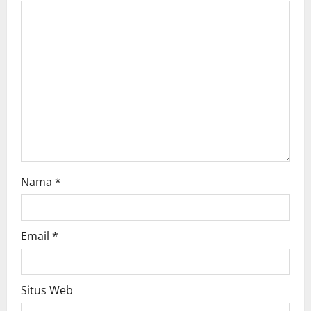
a
t
i
o
n
Nama
*
Email
*
Situs Web