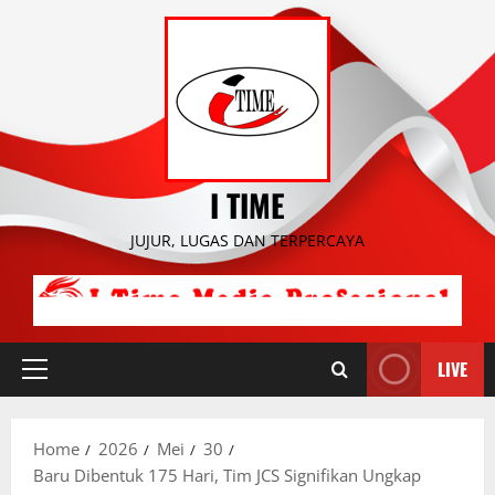
Skip
to
content
I TIME
JUJUR, LUGAS DAN TERPERCAYA
LIVE
Primary
Menu
Home
2026
Mei
30
Baru Dibentuk 175 Hari, Tim JCS Signifikan Ungkap