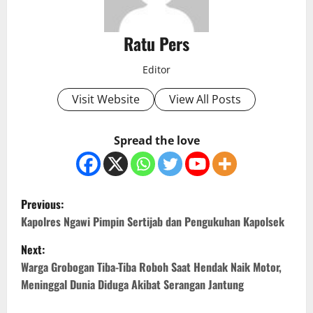
Ratu Pers
Editor
Visit Website
View All Posts
Spread the love
P
Previous:
o
Kapolres Ngawi Pimpin Sertijab dan Pengukuhan Kapolsek
Next:
s
Warga Grobogan Tiba-Tiba Roboh Saat Hendak Naik Motor,
t
Meninggal Dunia Diduga Akibat Serangan Jantung