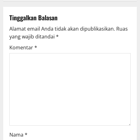
n
a
Tinggalkan Balasan
v
Alamat email Anda tidak akan dipublikasikan.
Ruas
yang wajib ditandai
*
i
Komentar
*
g
a
t
i
o
n
Nama
*