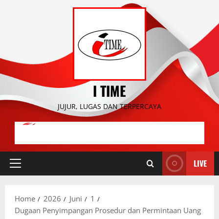
Skip
to
content
I TIME
JUJUR, LUGAS DAN TERPERCAYA
LIVE
Primary
Menu
Home
2026
Juni
1
Dugaan Penyimpangan Prosedur dan Permintaan Uang