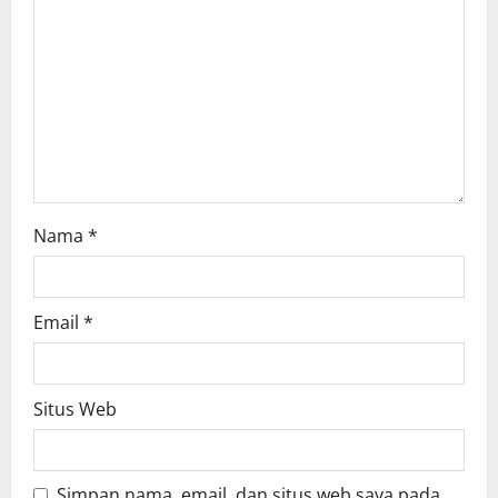
t
i
o
n
Nama
*
Email
*
Situs Web
Simpan nama, email, dan situs web saya pada