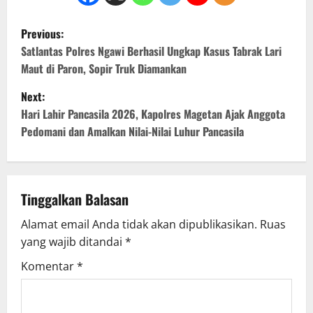
P
Previous:
o
Satlantas Polres Ngawi Berhasil Ungkap Kasus Tabrak Lari
Maut di Paron, Sopir Truk Diamankan
s
Next:
t
Hari Lahir Pancasila 2026, Kapolres Magetan Ajak Anggota
Pedomani dan Amalkan Nilai-Nilai Luhur Pancasila
n
a
v
Tinggalkan Balasan
Alamat email Anda tidak akan dipublikasikan.
Ruas
i
yang wajib ditandai
*
g
Komentar
*
a