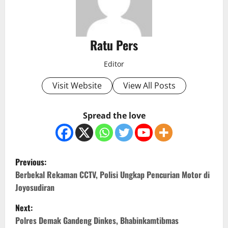
Ratu Pers
Editor
Visit Website
View All Posts
Spread the love
P
Previous:
o
Berbekal Rekaman CCTV, Polisi Ungkap Pencurian Motor di
Joyosudiran
s
Next:
t
Polres Demak Gandeng Dinkes, Bhabinkamtibmas