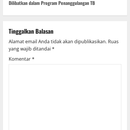
Dilibatkan dalam Program Penanggulangan TB
n
a
v
Tinggalkan Balasan
Alamat email Anda tidak akan dipublikasikan.
Ruas
i
yang wajib ditandai
*
g
Komentar
*
a
t
i
o
n