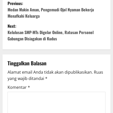
P
Previous:
o
Medan Makin Aman, Pengemudi Ojol Nyaman Bekerja
Menafkahi Keluarga
s
Next:
t
Kelulusan SMP-MTs Digelar Online, Ratusan Personel
Gabungan Disiagakan di Kudus
n
a
v
Tinggalkan Balasan
Alamat email Anda tidak akan dipublikasikan.
Ruas
i
yang wajib ditandai
*
g
Komentar
*
a
t