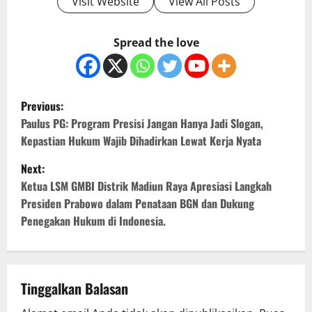
Visit Website
View All Posts
Spread the love
P
Previous:
o
Paulus PG: Program Presisi Jangan Hanya Jadi Slogan,
Kepastian Hukum Wajib Dihadirkan Lewat Kerja Nyata
s
Next:
t
Ketua LSM GMBI Distrik Madiun Raya Apresiasi Langkah
Presiden Prabowo dalam Penataan BGN dan Dukung
n
Penegakan Hukum di Indonesia.
a
v
Tinggalkan Balasan
i