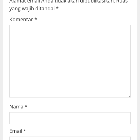
Alamat email Anda tidak akan dipublikasikan.
Ruas
g
yang wajib ditandai
*
Komentar
*
a
t
i
o
n
Nama
*
Email
*