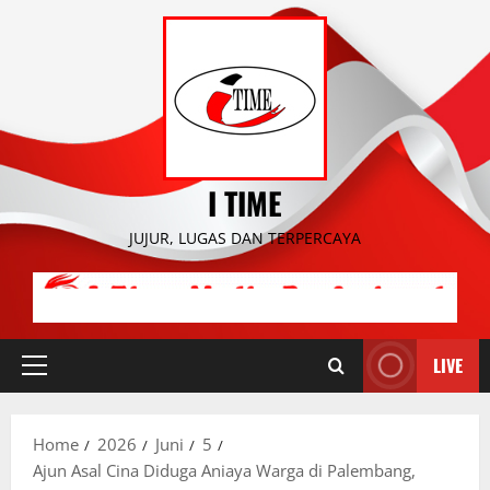
Skip
to
content
I TIME
JUJUR, LUGAS DAN TERPERCAYA
LIVE
Primary
Menu
Home
2026
Juni
5
Ajun Asal Cina Diduga Aniaya Warga di Palembang,