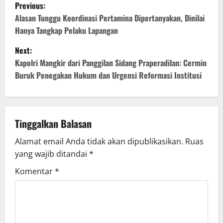
P
Previous:
o
Alasan Tunggu Koordinasi Pertamina Dipertanyakan, Dinilai
Hanya Tangkap Pelaku Lapangan
s
Next:
t
Kapolri Mangkir dari Panggilan Sidang Praperadilan: Cermin
Buruk Penegakan Hukum dan Urgensi Reformasi Institusi
n
a
v
Tinggalkan Balasan
Alamat email Anda tidak akan dipublikasikan.
Ruas
i
yang wajib ditandai
*
g
Komentar
*
a
t