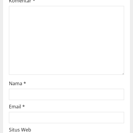
Komentar
*
a
t
i
o
n
Nama
*
Email
*
Situs Web