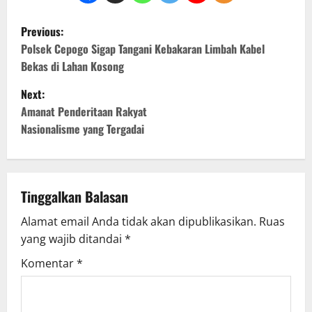
P
Previous:
o
Polsek Cepogo Sigap Tangani Kebakaran Limbah Kabel
Bekas di Lahan Kosong
s
Next:
t
Amanat Penderitaan Rakyat
Nasionalisme yang Tergadai
n
a
v
Tinggalkan Balasan
Alamat email Anda tidak akan dipublikasikan.
Ruas
i
yang wajib ditandai
*
g
Komentar
*
a