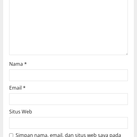
t
i
o
n
Nama
*
Email
*
Situs Web
Simpan nama, email, dan situs web saya pada