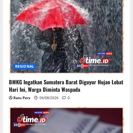
REGIONAL
BMKG Ingatkan Sumatera Barat Diguyur Hujan Lebat
Hari Ini, Warga Diminta Waspada
Ratu Pers
06/08/2026
0