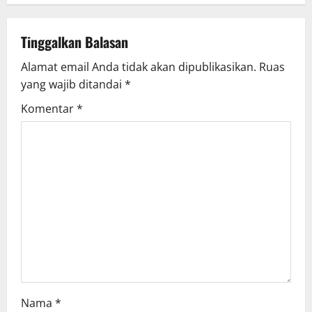
a
v
Tinggalkan Balasan
Alamat email Anda tidak akan dipublikasikan.
Ruas
i
yang wajib ditandai
*
g
Komentar
*
a
t
i
o
n
Nama
*