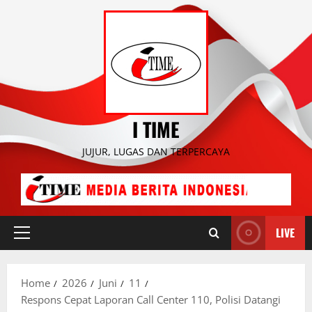
Skip
to
content
I TIME
JUJUR, LUGAS DAN TERPERCAYA
LIVE
Primary
Menu
Home
2026
Juni
11
Respons Cepat Laporan Call Center 110, Polisi Datangi