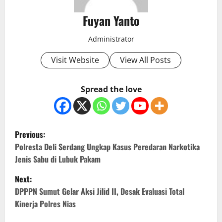
Fuyan Yanto
Administrator
Visit Website
View All Posts
Spread the love
P
Previous:
o
Polresta Deli Serdang Ungkap Kasus Peredaran Narkotika
Jenis Sabu di Lubuk Pakam
s
Next:
t
DPPPN Sumut Gelar Aksi Jilid II, Desak Evaluasi Total
Kinerja Polres Nias
n