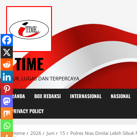
Skip
to
content
I TIME
JUJUR, LUGAS DAN TERPERCAYA
BERANDA
BOX REDAKSI
INTERNASIONAL
NASIONAL
PRIVACY POLICY
Home
2026
Juni
15
Polres Nias Dinilai Lebih Sib