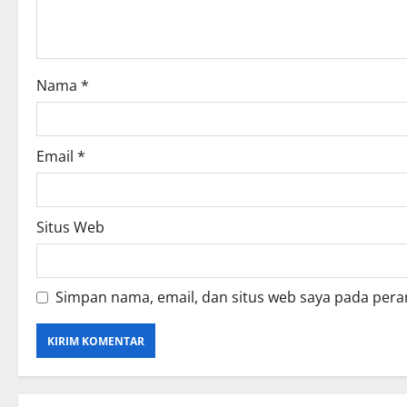
t
i
o
Nama
*
n
Email
*
Situs Web
Simpan nama, email, dan situs web saya pada pera