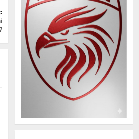
:
i
7