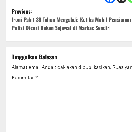
P
Previous:
Ironi Pahit 38 Tahun Mengabdi: Ketika Mobil Pensiunan
o
Polisi Dicuri Rekan Sejawat di Markas Sendiri
s
t
Tinggalkan Balasan
n
Alamat email Anda tidak akan dipublikasikan.
Ruas yan
a
Komentar
*
v
i
g
a