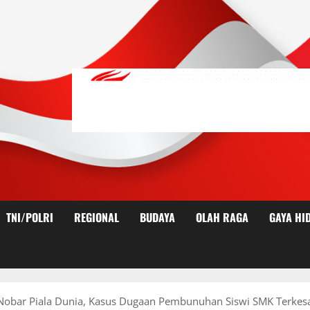
TNI/POLRI
REGIONAL
BUDAYA
OLAH RAGA
GAYA HI
uk Nobar Piala Dunia, Kasus Dugaan Pembunuhan Siswi SMK Terkes