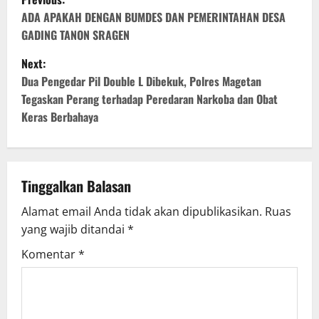
o
ADA APAKAH DENGAN BUMDES DAN PEMERINTAHAN DESA
GADING TANON SRAGEN
s
Next:
t
Dua Pengedar Pil Double L Dibekuk, Polres Magetan
Tegaskan Perang terhadap Peredaran Narkoba dan Obat
n
Keras Berbahaya
a
v
Tinggalkan Balasan
i
Alamat email Anda tidak akan dipublikasikan.
Ruas
g
yang wajib ditandai
*
Komentar
*
a
t