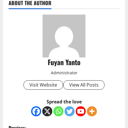
ABOUT THE AUTHOR
Fuyan Yanto
Administrator
Visit Website
View All Posts
Spread the love
P
Previous: