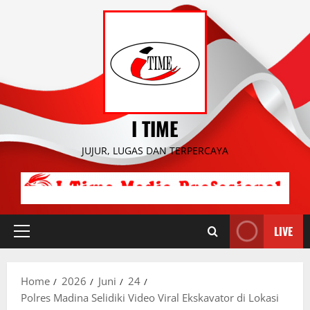
Skip
to
content
I TIME
JUJUR, LUGAS DAN TERPERCAYA
LIVE
Primary
Menu
Home
2026
Juni
24
Polres Madina Selidiki Video Viral Ekskavator di Lokasi