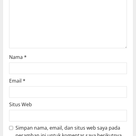
i
o
n
Nama
*
Email
*
Situs Web
Simpan nama, email, dan situs web saya pada
peramban ini untuk komentar saya berikutnya.