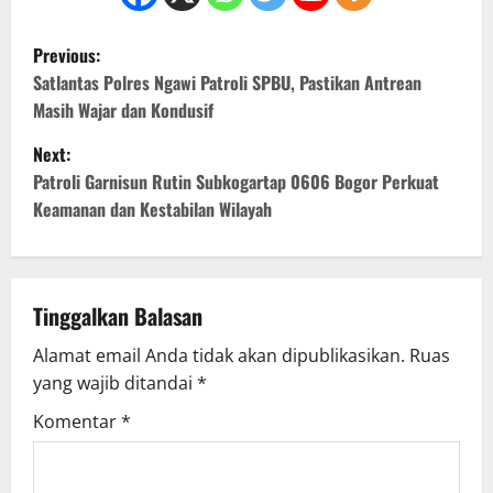
P
Previous:
o
Satlantas Polres Ngawi Patroli SPBU, Pastikan Antrean
Masih Wajar dan Kondusif
s
Next:
t
Patroli Garnisun Rutin Subkogartap 0606 Bogor Perkuat
Keamanan dan Kestabilan Wilayah
n
a
v
Tinggalkan Balasan
Alamat email Anda tidak akan dipublikasikan.
Ruas
i
yang wajib ditandai
*
g
Komentar
*
a