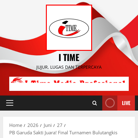
Skip
to
content
I TIME
JUJUR, LUGAS DAN TERPERCAYA
LIVE
Primary
Menu
Home
2026
Juni
27
PB Garuda Sakti Juara! Final Turnamen Bulutangkis