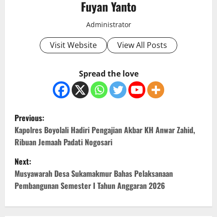
Fuyan Yanto
Administrator
Visit Website
View All Posts
Spread the love
P
Previous:
o
Kapolres Boyolali Hadiri Pengajian Akbar KH Anwar Zahid,
Ribuan Jemaah Padati Nogosari
s
Next:
t
Musyawarah Desa Sukamakmur Bahas Pelaksanaan
Pembangunan Semester I Tahun Anggaran 2026
n
a