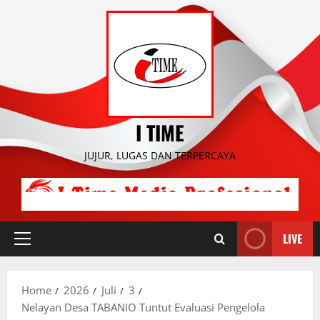
Skip
to
content
I TIME
JUJUR, LUGAS DAN TERPERCAYA
LIVE
Primary
Menu
Home
2026
Juli
3
Nelayan Desa TABANIO Tuntut Evaluasi Pengelola