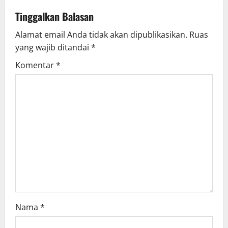
v
Tinggalkan Balasan
Alamat email Anda tidak akan dipublikasikan.
Ruas
i
yang wajib ditandai
*
g
Komentar
*
a
t
i
o
n
Nama
*