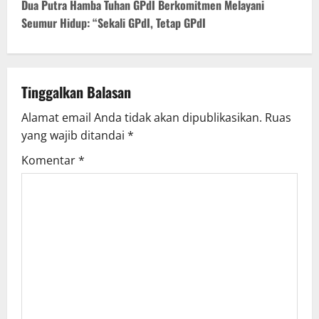
t
Dua Putra Hamba Tuhan GPdI Berkomitmen Melayani
Seumur Hidup: “Sekali GPdI, Tetap GPdI
n
a
v
Tinggalkan Balasan
Alamat email Anda tidak akan dipublikasikan.
Ruas
i
yang wajib ditandai
*
g
Komentar
*
a
t
i
o
n