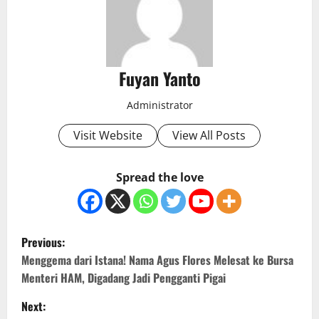
Fuyan Yanto
Administrator
Visit Website
View All Posts
Spread the love
P
Previous:
o
Menggema dari Istana! Nama Agus Flores Melesat ke Bursa
Menteri HAM, Digadang Jadi Pengganti Pigai
s
Next: