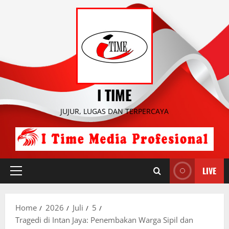
Skip
to
content
I TIME
JUJUR, LUGAS DAN TERPERCAYA
LIVE
Primary
Menu
Home
2026
Juli
5
Tragedi di Intan Jaya: Penembakan Warga Sipil dan