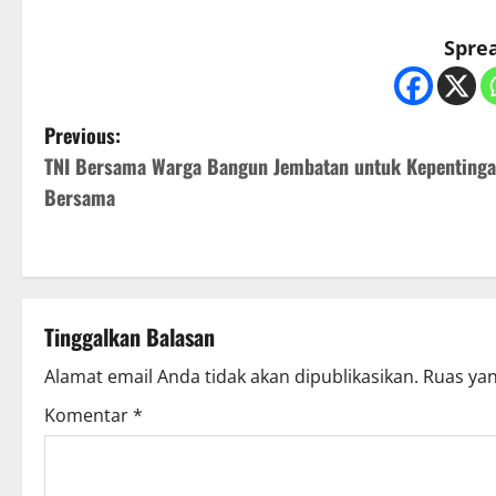
Sprea
P
Previous:
TNI Bersama Warga Bangun Jembatan untuk Kepenting
o
Bersama
s
t
n
Tinggalkan Balasan
a
Alamat email Anda tidak akan dipublikasikan.
Ruas yan
v
Komentar
*
i