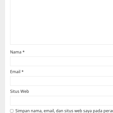
g
a
t
i
o
Nama
*
n
Email
*
Situs Web
Simpan nama, email, dan situs web saya pada pera