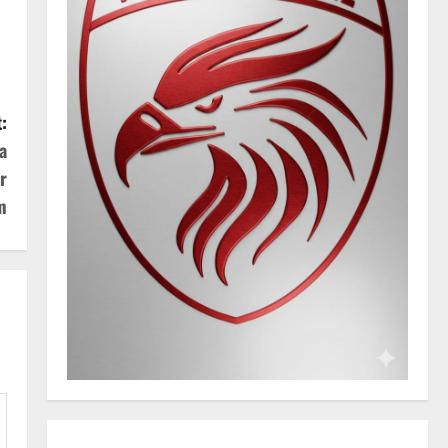
:
a
r
m