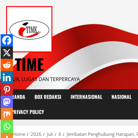
Skip
to
content
I TIME
JUJUR, LUGAS DAN TERPERCAYA
BERANDA
BOX REDAKSI
INTERNASIONAL
NASIONAL
PRIVACY POLICY
Home
2026
Juli
6
Jembatan Penghubung Harapan, 