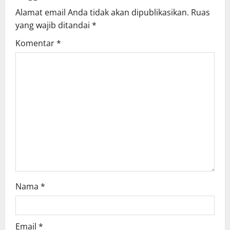
Alamat email Anda tidak akan dipublikasikan.
Ruas
i
yang wajib ditandai
*
g
Komentar
*
a
t
i
o
n
Nama
*
Email
*