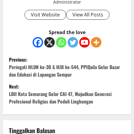
Administrator
Visit Website
View All Posts
Spread the love
P
Previous:
o
Peringati HLUN ke-30 & HJB ke-544, PPIQaila Gelar Bazar
dan Edukasi di Lapangan Sempur
s
Next:
t
LDII Kota Semarang Gelar CAI 47, Wujudkan Generasi
Profesional Religius dan Peduli Lingkungan
n
a
v
Tinggalkan Balasan