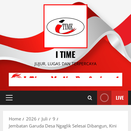
Skip
to
content
I TIME
JUJUR, LUGAS DAN TERPERCAYA
LIVE
Primary
Menu
Home
2026
Juli
9
Jembatan Garuda Desa Ngaglik Selesai Dibangun, Kini