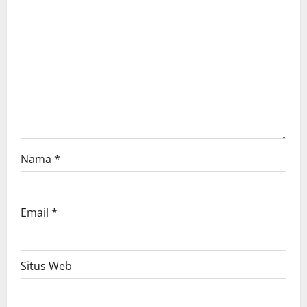
t
i
o
n
Nama
*
Email
*
Situs Web