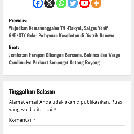
P
Previous:
o
Wujudkan Kemanunggalan TNI-Rakyat, Satgas Yonif
645/GTY Gelar Pelayanan Kesehatan di Distrik Benawa
s
Next:
t
Jembatan Harapan Dibangun Bersama, Babinsa dan Warga
Candimulyo Perkuat Semangat Gotong Royong
n
a
v
Tinggalkan Balasan
Alamat email Anda tidak akan dipublikasikan.
Ruas
i
yang wajib ditandai
*
g
Komentar
*
a