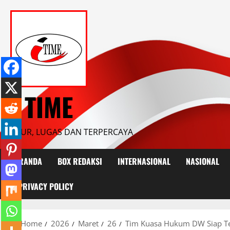
Skip
to
content
I TIME
JUJUR, LUGAS DAN TERPERCAYA
BERANDA
BOX REDAKSI
INTERNASIONAL
NASIONAL
PRIVACY POLICY
Home
2026
Maret
26
Tim Kuasa Hukum DW Siap Te