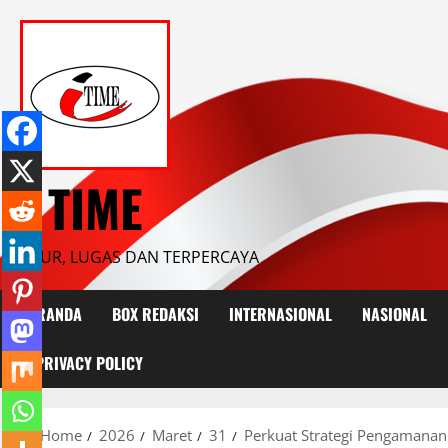
Skip
to
content
I TIME
JUJUR, LUGAS DAN TERPERCAYA
BERANDA
BOX REDAKSI
INTERNASIONAL
NASIONAL
PRIVACY POLICY
Home
2026
Maret
31
Perkuat Strategi Pengamanan