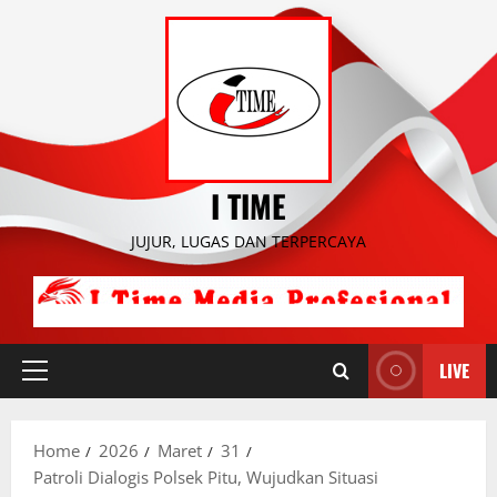
Skip
to
content
I TIME
JUJUR, LUGAS DAN TERPERCAYA
LIVE
Primary
Menu
Home
2026
Maret
31
Patroli Dialogis Polsek Pitu, Wujudkan Situasi