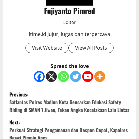
Fujiyanto Pimred
Editor
Itime.id Jujur, lugas dan terpercaya
Visit Website
View All Posts
Spread the love
P
Previous:
o
Satlantas Polres Madiun Kota Gencarkan Edukasi Safety
Riding di SMAN 1 Jiwan, Tekan Angka Kecelakaan Lalu Lintas
s
Next:
t
Perkuat Strategi Pengamanan dan Respon Cepat, Kapolres
Ngawi Pimpin Anev