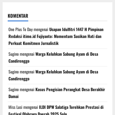
KOMENTAR
One Plus To Day
mengenai
Ucapan Idulfitri 1447 H Pimpinan
Redaksi itime.id Fujiyanto: Momentum Sucikan Hati dan
Perkuat Komitmen Jurnalistik
Sugino
mengenai
Warga Keluhkan Sabung Ayam di Desa
Candirenggo
Sugino
mengenai
Warga Keluhkan Sabung Ayam di Desa
Candirenggo
Sugino
mengenai
Kasus Pengisian Perangkat Desa Berakhir
Damai
Miss Lusi
mengenai
ILDI DPW Salatiga Torehkan Prestasi di
Festival Olahraga Daerah 2025 Solo