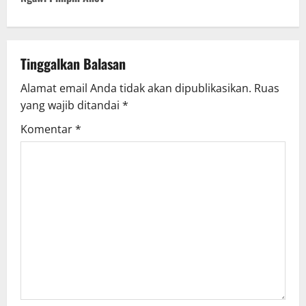
n
a
v
Tinggalkan Balasan
Alamat email Anda tidak akan dipublikasikan.
Ruas
i
yang wajib ditandai
*
g
Komentar
*
a
t
i
o
n