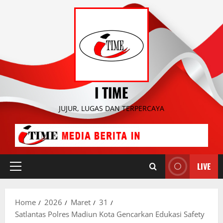
Skip
to
content
I TIME
JUJUR, LUGAS DAN TERPERCAYA
LIVE
Primary
Menu
Home
2026
Maret
31
Satlantas Polres Madiun Kota Gencarkan Edukasi Safety