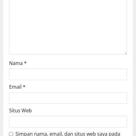
t
i
o
n
Nama
*
Email
*
Situs Web
Simpan nama, email, dan situs web saya pada