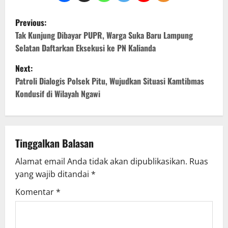
P
Previous:
o
Tak Kunjung Dibayar PUPR, Warga Suka Baru Lampung
Selatan Daftarkan Eksekusi ke PN Kalianda
s
Next:
t
Patroli Dialogis Polsek Pitu, Wujudkan Situasi Kamtibmas
Kondusif di Wilayah Ngawi
n
a
v
Tinggalkan Balasan
Alamat email Anda tidak akan dipublikasikan.
Ruas
i
yang wajib ditandai
*
g
Komentar
*
a