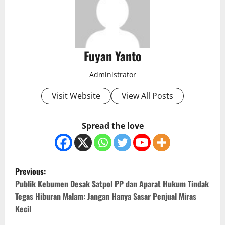
Fuyan Yanto
Administrator
Visit Website
View All Posts
Spread the love
P
Previous:
o
Publik Kebumen Desak Satpol PP dan Aparat Hukum Tindak
Tegas Hiburan Malam: Jangan Hanya Sasar Penjual Miras
s
Kecil