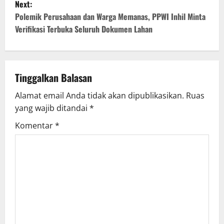
t
Next:
Polemik Perusahaan dan Warga Memanas, PPWI Inhil Minta
n
Verifikasi Terbuka Seluruh Dokumen Lahan
a
v
Tinggalkan Balasan
i
Alamat email Anda tidak akan dipublikasikan.
Ruas
g
yang wajib ditandai
*
Komentar
*
a
t
i
o
n