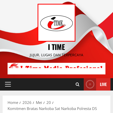
Skip
to
content
I TIME
JUJUR, LUGAS DAN TERPERCAYA
LIVE
Primary
Menu
Home
2026
Mei
20
Komitmen Bratas Narkoba Sat Narkoba Polresta DS