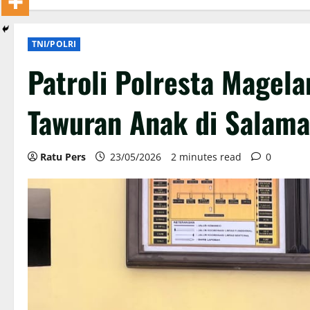
TNI/POLRI
Patroli Polresta Magel
Tawuran Anak di Salam
Ratu Pers
23/05/2026
2 minutes read
0