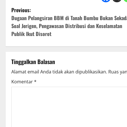
P
Previous:
Dugaan Pelangsiran BBM di Tanah Bumbu Bukan Sekad
o
Soal Jerigen, Pengawasan Distribusi dan Keselamatan
s
Publik Ikut Disorot
t
n
Tinggalkan Balasan
a
Alamat email Anda tidak akan dipublikasikan.
Ruas yan
v
Komentar
*
i
g
a