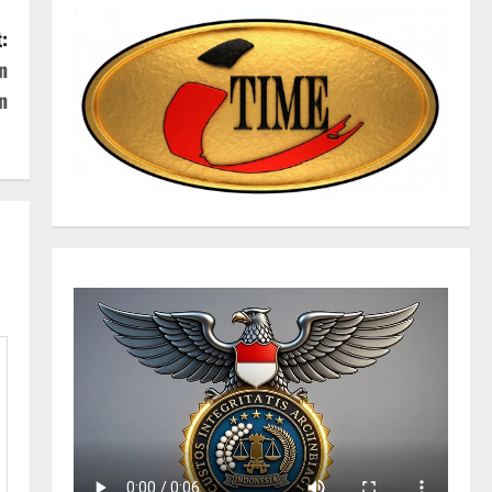
:
n
n