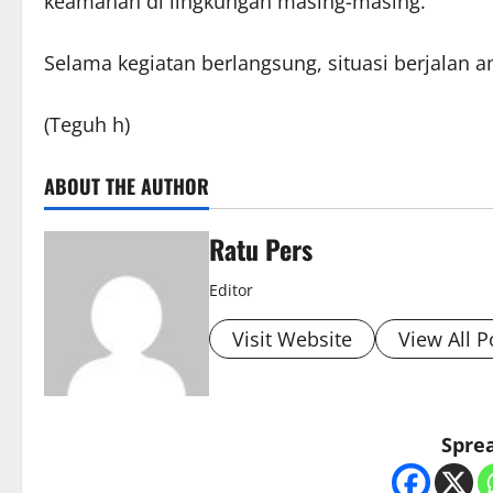
keamanan di lingkungan masing-masing.
Selama kegiatan berlangsung, situasi berjalan am
(Teguh h)
ABOUT THE AUTHOR
Ratu Pers
Editor
Visit Website
View All P
Sprea