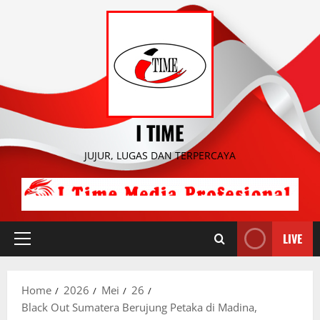
Skip
to
content
I TIME
JUJUR, LUGAS DAN TERPERCAYA
LIVE
Primary
Menu
Home
2026
Mei
26
Black Out Sumatera Berujung Petaka di Madina,