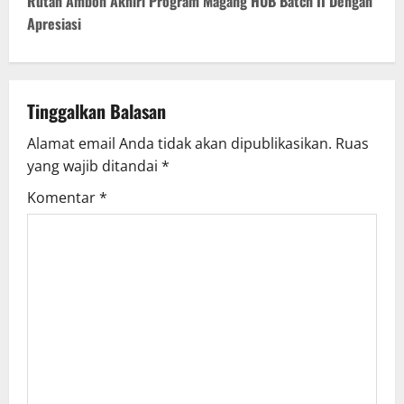
Rutan Ambon Akhiri Program Magang HUB Batch II Dengan
n
Apresiasi
a
v
Tinggalkan Balasan
i
Alamat email Anda tidak akan dipublikasikan.
Ruas
g
yang wajib ditandai
*
Komentar
*
a
t
i
o
n