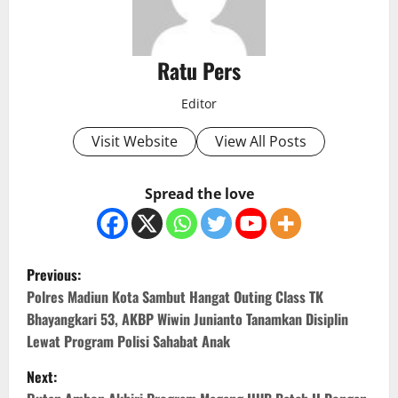
Ratu Pers
Editor
Visit Website
View All Posts
Spread the love
P
Previous:
o
Polres Madiun Kota Sambut Hangat Outing Class TK
Bhayangkari 53, AKBP Wiwin Junianto Tanamkan Disiplin
s
Lewat Program Polisi Sahabat Anak
t
Next: