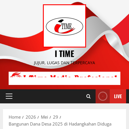
Skip
to
content
I TIME
JUJUR, LUGAS DAN TERPERCAYA
LIVE
Primary
Menu
Home
2026
Mei
29
Bangunan Dana Desa 2025 di Hadangkahan Diduga