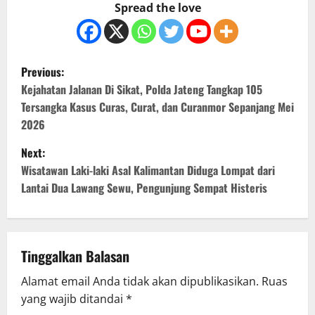
Spread the love
P
Previous:
o
Kejahatan Jalanan Di Sikat, Polda Jateng Tangkap 105
Tersangka Kasus Curas, Curat, dan Curanmor Sepanjang Mei
s
2026
t
Next:
Wisatawan Laki-laki Asal Kalimantan Diduga Lompat dari
n
Lantai Dua Lawang Sewu, Pengunjung Sempat Histeris
a
v
Tinggalkan Balasan
i
Alamat email Anda tidak akan dipublikasikan.
Ruas
g
yang wajib ditandai
*