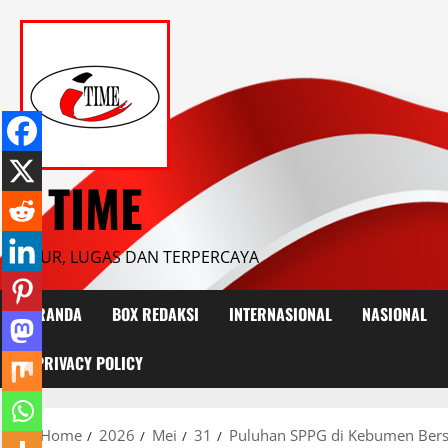
Skip
to
content
I TIME
JUJUR, LUGAS DAN TERPERCAYA
BERANDA
BOX REDAKSI
INTERNASIONAL
NASIONAL
PRIVACY POLICY
Home
2026
Mei
31
Puluhan SPPG di Kebumen Bersta