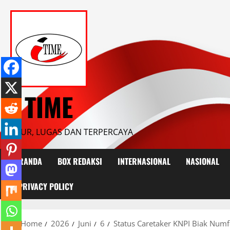
Skip
to
content
I TIME
JUJUR, LUGAS DAN TERPERCAYA
BERANDA
BOX REDAKSI
INTERNASIONAL
NASIONAL
PRIVACY POLICY
Home
2026
Juni
6
Status Caretaker KNPI Biak Num