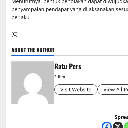
Menurutnya, bentuk penolakan dapat diwujudka
penyampaian pendapat yang dilaksanakan sesu
berlaku.
(C)’
ABOUT THE AUTHOR
Ratu Pers
Editor
Visit Website
View All P
Sprea