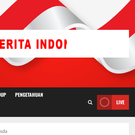
DUP
PENGETAHUAN
LIVE
usda