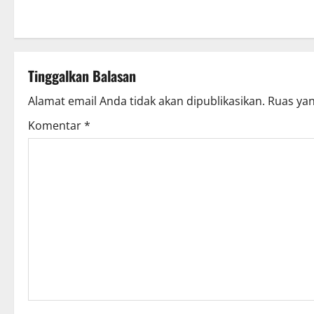
s
t
n
Tinggalkan Balasan
a
Alamat email Anda tidak akan dipublikasikan.
Ruas yan
v
Komentar
*
i
g
a
t
i
o