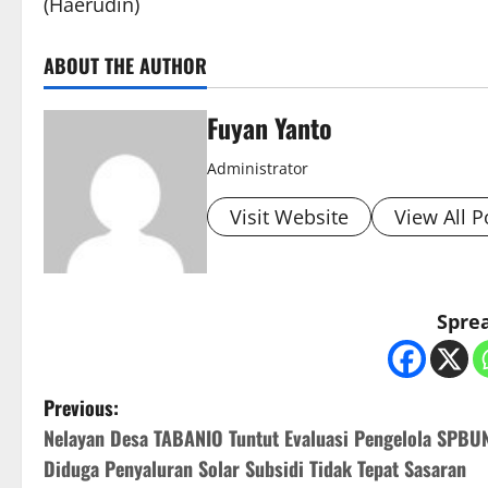
(Haerudin)
ABOUT THE AUTHOR
Fuyan Yanto
Administrator
Visit Website
View All P
Sprea
P
Previous:
Nelayan Desa TABANIO Tuntut Evaluasi Pengelola SPBU
o
Diduga Penyaluran Solar Subsidi Tidak Tepat Sasaran