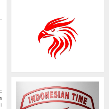
:
n
i