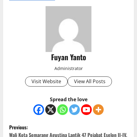
Fuyan Yanto
Administrator
Visit Website
View All Posts
Spread the love
P
Previous:
Wali Kota Semarang Agustina Lantik 47 Pejabat Eselon II-IV,