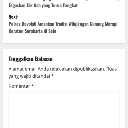
o
Tegaskan Tak Ada yang Turun Pangkat
s
Next:
t
Polres Boyolali Amankan Tradisi Wilujengan Gunung Merapi
Keraton Surakarta di Selo
n
a
v
Tinggalkan Balasan
Alamat email Anda tidak akan dipublikasikan.
Ruas
i
yang wajib ditandai
*
g
Komentar
*
a
t
i