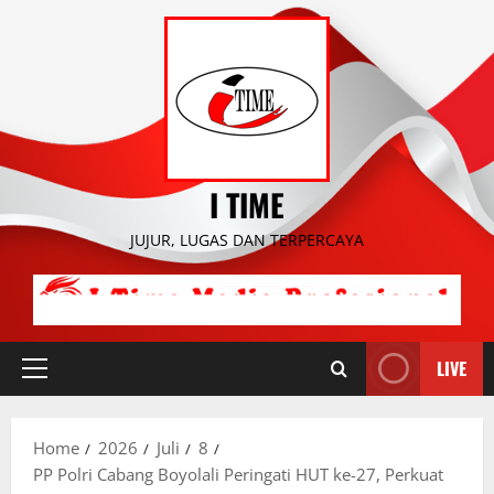
Skip
to
content
I TIME
JUJUR, LUGAS DAN TERPERCAYA
LIVE
Primary
Menu
Home
2026
Juli
8
PP Polri Cabang Boyolali Peringati HUT ke-27, Perkuat